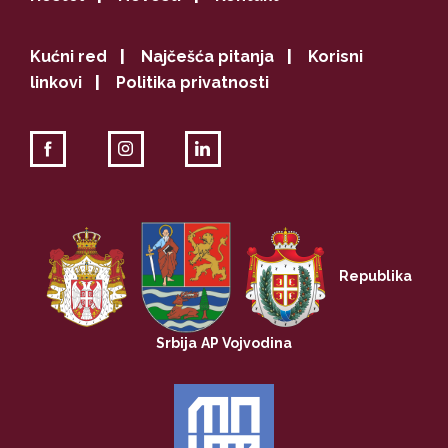
Kućni red
|
Najčešća pitanja
|
Korisni
linkovi
|
Politika privatnosti
Republika
Srbija
AP Vojvodina