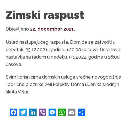
Zimski raspust
Objavljeno
22. decembar 2021.
Usled nastupajućeg raspusta, Dom će se zatvoriti u
četvrtak, 23.12.2021. godine u 20:00 časova. Ustanova
nastavlja sa radom u nedelju, 9.1.2022. godine u 16:00
časova.
Svim korisnicima domskih usluga srećne novogodišnje
i božićne praznike želi kolektiv Doma učenika srednjih
škola Vršac.
F
T
L
V
M
W
E
S
a
w
i
i
e
h
m
h
c
i
n
b
s
a
a
a