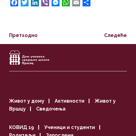
F
T
L
V
M
W
E
S
a
w
i
i
e
h
m
h
c
i
n
b
s
a
a
a
e
t
k
e
s
t
i
r
b
t
e
r
e
s
l
e
Претходно
Следеће
o
e
d
n
A
o
r
I
g
p
k
n
e
p
r
Живот у дому
|
Активности
|
Живот у
Вршцу
|
Сведочења
КОВИД 19
|
Ученици и студенти
|
Родитељи
|
Запослени