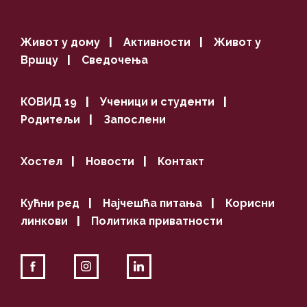
Живот у дому
|
Активности
|
Живот у
Вршцу
|
Сведочења
КОВИД 19
|
Ученици и студенти
|
Родитељи
|
Запослени
Хостел
|
Новости
|
Контакт
Кућни ред
|
Најчешћа питања
|
Корисни
линкови
|
Политика приватности