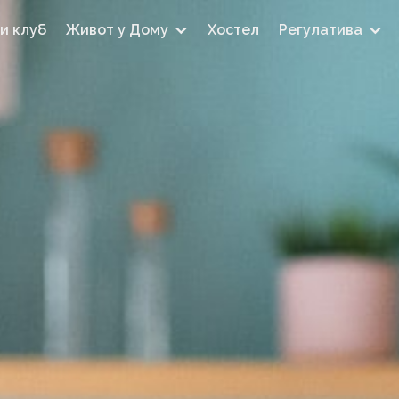
и клуб
Живот у Дому
Хостел
Регулатива