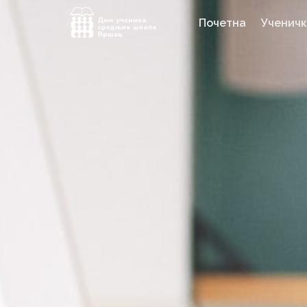
Почетна
Ученичк