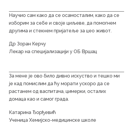
Научио сам како да се осамосталим, како да се
изборим за себе и своје циљеве, да помогнем
другима и стекнем пријатеље за цео живот.
Др Зоран Керчу
Лекар на специјализацији у ОБ Вршац
За мене је ово било дивно искуство и тешко ми
је кад помислим да ћу морати ускоро да се
растанем од васпитача, цимерки, осталих
домаца као и самог града.
Катарина Ђорђевић
Ученица Хемијско-медицинске школе