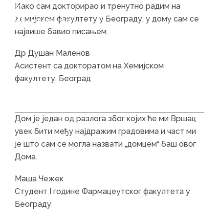
Skip
Skip
Иако сам докторирао и тренутно радим на
to
to
Хемијском факултету у Београду, у дому сам се
content
main
највише бавио писањем.
menu
Др Душан Маленов
Асистент са докторатом на Хемијском
факултету, Београд
Дом је један од разлога због којих ће ми Вршац
увек бити међу најдражим градовима и част ми
је што сам се могла назвати „домцем“ баш овог
Дома.
Маша Чежек
Студент I године Фармацеутског факултета у
Београду