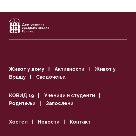
Живот у дому
|
Активности
|
Живот у
Вршцу
|
Сведочења
КОВИД 19
|
Ученици и студенти
|
Родитељи
|
Запослени
Хостел
|
Новости
|
Контакт